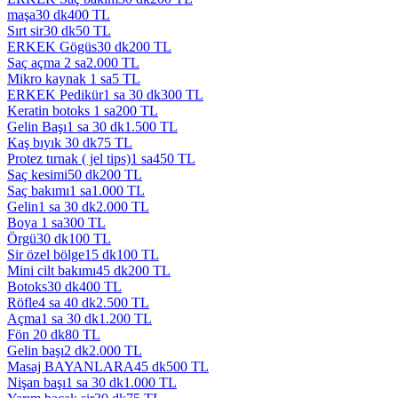
maşa
30 dk
400
TL
Sırt sir
30 dk
50
TL
ERKEK Gögüs
30 dk
200
TL
Saç açma
2 sa
2.000
TL
Mikro kaynak
1 sa
5
TL
ERKEK Pedikür
1 sa 30 dk
300
TL
Keratin botoks
1 sa
200
TL
Gelin Başı
1 sa 30 dk
1.500
TL
Kaş bıyık
30 dk
75
TL
Protez tırnak ( jel tips)
1 sa
450
TL
Saç kesimi
50 dk
200
TL
Saç bakımı
1 sa
1.000
TL
Gelin
1 sa 30 dk
2.000
TL
Boya
1 sa
300
TL
Örgü
30 dk
100
TL
Sir özel bölge
15 dk
100
TL
Mini cilt bakımı
45 dk
200
TL
Botoks
30 dk
400
TL
Röfle
4 sa 40 dk
2.500
TL
Açma
1 sa 30 dk
1.200
TL
Fön
20 dk
80
TL
Gelin başı
2 dk
2.000
TL
Masaj BAYANLARA
45 dk
500
TL
Nişan başı
1 sa 30 dk
1.000
TL