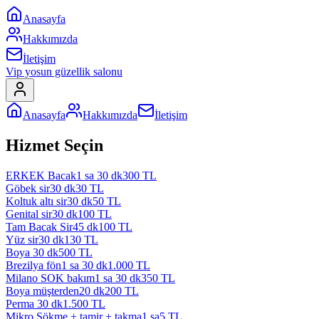
Anasayfa
Hakkımızda
İletişim
Vip yosun güzellik salonu
Anasayfa
Hakkımızda
İletişim
Hizmet Seçin
ERKEK Bacak
1 sa 30 dk
300
TL
Göbek sir
30 dk
30
TL
Koltuk altı sir
30 dk
50
TL
Genital sir
30 dk
100
TL
Tam Bacak Sir
45 dk
100
TL
Yüz sir
30 dk
130
TL
Boya
30 dk
500
TL
Brezilya fön
1 sa 30 dk
1.000
TL
Milano SOK bakım
1 sa 30 dk
350
TL
Boya müşterden
20 dk
200
TL
Perma
30 dk
1.500
TL
Mikro Sökme + tamir + takma
1 sa
5
TL