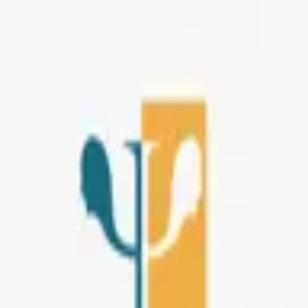
Anasayfa
Hakkımızda
İletişim
Anasayfa
Hakkımızda
İletişim
Hizmet Seçin
Online Terapi
Bireysel Terapi
Çift Terapisi
Aile Danışmanlığı