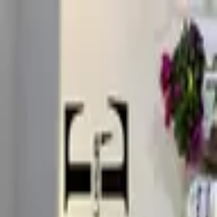
Anasayfa
Hakkımızda
Yorumlar
İletişim
Anasayfa
Hakkımızda
Yorumlar
İletişim
Taciser Nail Studio Profesyonel manikür, pedikür, protez tırnak ve
nail art hizmetlerini hijyenik, modern ve kaliteli bir ortamda
sunuyorum. Her dokunuşu özenle tasarlıyor, tarzınızı yansıtan şık ve
dayanıklı sonuçlar ortaya çıkarıyorum.
Tırnak Uzmanı
Seçin
Taciser Tuğçe ekicibil (Siz)