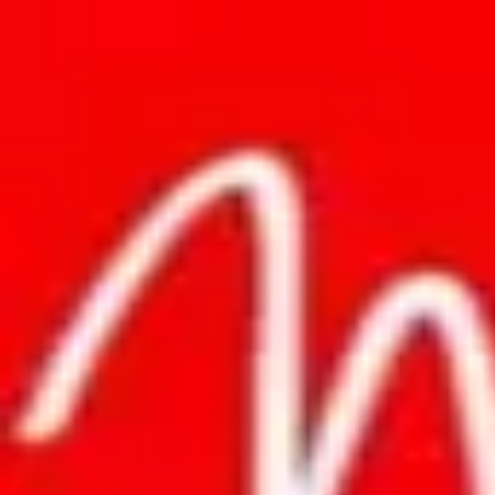
Anasayfa
Hakkımızda
İletişim
Anasayfa
Hakkımızda
İletişim
New York Studio Dil Okulları
Hizmet Seçin
English and German Teachers
30 dk