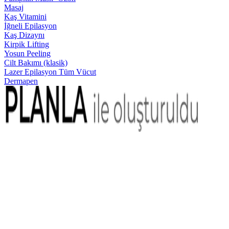
Masaj
Kaş Vitamini
İğneli Epilasyon
Kaş Dizaynı
Kirpik Lifting
Yosun Peeling
Cilt Bakımı (klasik)
Lazer Epilasyon Tüm Vücut
Dermapen