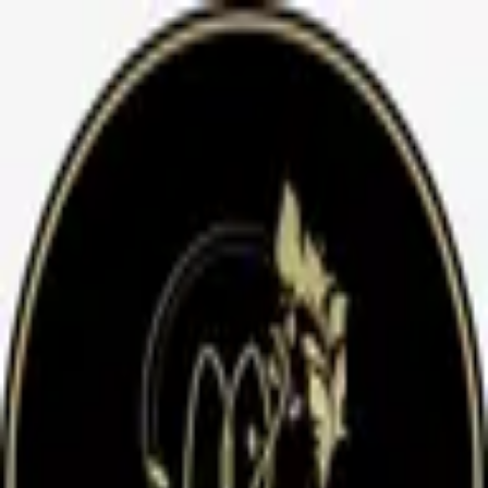
Anasayfa
Hakkımızda
İletişim
Anasayfa
Hakkımızda
İletişim
Hizmet Seçin
Diş randevu
1 sa 30 dk
Model
2 sa