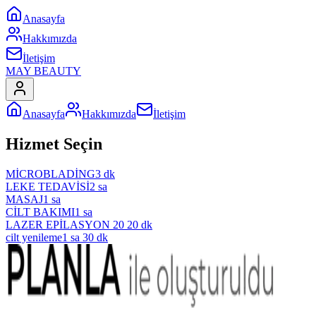
Anasayfa
Hakkımızda
İletişim
MAY BEAUTY
Anasayfa
Hakkımızda
İletişim
Hizmet Seçin
MİCROBLADİNG
3 dk
LEKE TEDAVİSİ
2 sa
MASAJ
1 sa
CİLT BAKIMI
1 sa
LAZER EPİLASYON 20
20 dk
cilt yenileme
1 sa 30 dk