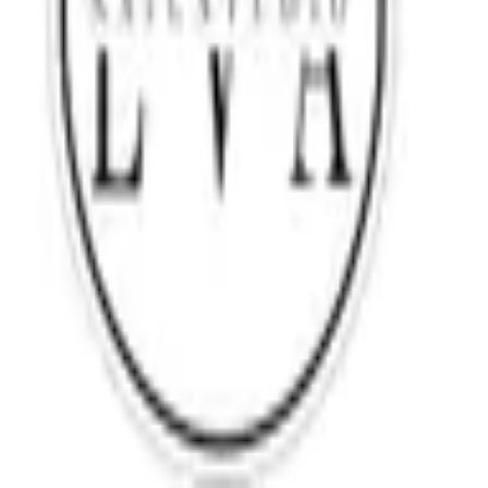
MANİKÜR
30 dk
800
TL