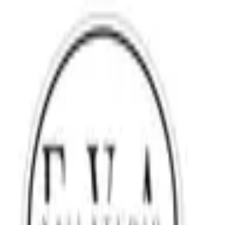
Anasayfa
Hakkımızda
İletişim
Anasayfa
Hakkımızda
İletişim
Profesör Doçent Doktor Nail ArT Uzmanı Arife Saydam 💎
Hizmet Seçin
Nail art
20 dk
Tırnak onarım
30 dk
300
TL
Mini problem
30 dk
0
TL
PROTEZ ÇIKARMA
30 dk
500
TL
KAŞ LAMİNASYONU
1 sa
750
TL
KİRPİK LİFTİNG
1 sa
800
TL
ALTINORAN KAŞ ALIMI
30 dk
500
TL
JEL GÜÇLENDİRME [manikür+kalıcı oje dahil]
2 sa
1.600
TL
PROTEZ TIRNAK [manikür dahil]
2 sa
2.000
TL
PEDİKÜR VE KALICI OJE
1 sa 30 dk
1.700
TL
PEDİKÜR
1 sa
1.200
TL