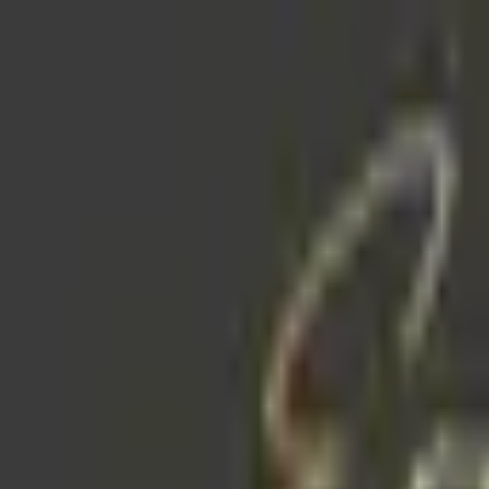
Anasayfa
Hakkımızda
İletişim
Anasayfa
Hakkımızda
İletişim
Kendini Yenilemeye Hazır Mısın?
Hizmet Seçin
Detaylı Cilt Bakımı
1 sa
Çocuk Traşı
1 sa
VIP Saç ve Sakal Kesimi
1 sa
Saç ve Sakal Kesimi
1 sa
Sakal Kesimi
30 dk
Saç Kesimi
1 sa