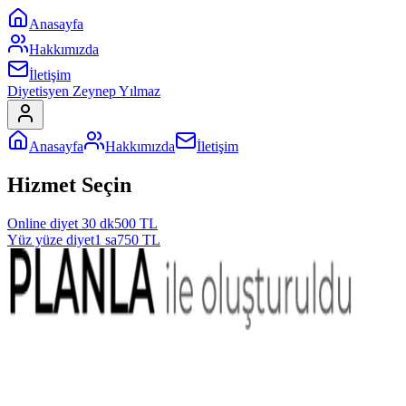
Anasayfa
Hakkımızda
İletişim
Diyetisyen Zeynep Yılmaz
Anasayfa
Hakkımızda
İletişim
Hizmet Seçin
Online diyet
30 dk
500
TL
Yüz yüze diyet
1 sa
750
TL