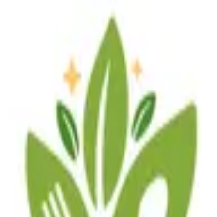
Anasayfa
Hakkımızda
İletişim
Anasayfa
Hakkımızda
İletişim
Dengeli beslen, dengeli yaşa. Başlangıç burada.
Hizmet Seçin
Beslenme Danışmanlığı
1 sa
Diyet Programı
1 sa 30 dk