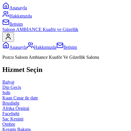
Anasayfa
Hakkımızda
İletişim
Saloon AMBİANCE Kuaför ve Güzellik
Anasayfa
Hakkımızda
İletişim
Pozcu Saloon Ambiance Kuaför Ve Güzellik Salonu
Hizmet Seçin
Balyaj
Dip Geçiş
Işıltı
Kaan Çınar ile date
Bruslight
Afrika Örgüsü
Facelight
Saç Kesimi
Ombre
Keratin Bakımı