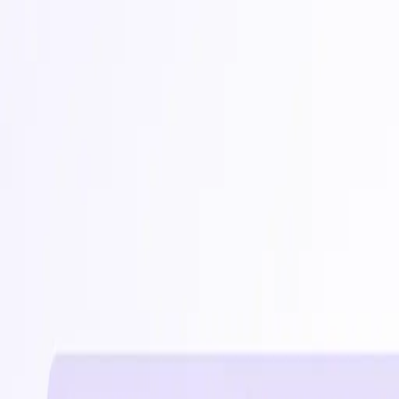
Randevularınızı otomatik yönetin. Hemen ücretsiz deneyin.
0531 379 6741
ya da
Sizi Arayalım
Fiyatlar
Özellikler
Yorumlar
SSS
Yardım
Blog
Giriş Yap
Hemen Başla
Menü
Fiyatlar
Özellikler
Yorumlar
SSS
Yardım
Blog
En İyi
Randevu Programı
Planla ile tüm randevularınızı yönetmenin pratik ve kullanıcı dostu yol
Hemen Başla
Ücretsiz deneyin