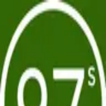
Anasayfa
Hakkımızda
İletişim
Anasayfa
Hakkımızda
İletişim
Global style, local touch.
Berber
Seçin
Barber Furkan
Barber Omar
Barber Sweezy